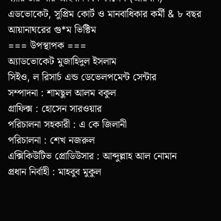
এডভোকেট, সুপ্রিম কোর্ট ও মানবাধিকার কর্মী & ৮ বছর
আয়ানাঘরের গু*ম ভিক্টিম
=== উপস্থাপক ===
অ্যাডভোকেট মুজাহিদুল ইসলাম
সিইও, ল রিসার্চ এন্ড ডেভেলপমেন্ট সেন্টার
সম্পাদনা : শামছুল আলম বকুল
গ্রাফিক্স : হোসেন সারওয়ার
পরিচালনা সহকারী : এ কে জিলানী
পরিচালনা : শেখ নজরুল
এক্সিকিউটিভ প্রোডিউসার : আব্দুল্লাহ আল নোমান
প্রধান নির্বাহী : মাহবুব মুকুল