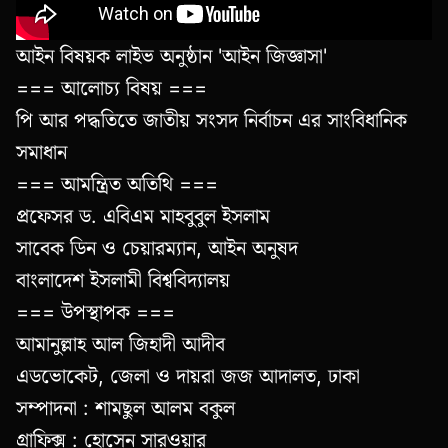
আইন বিষয়ক লাইভ অনুষ্ঠান 'আইন জিজ্ঞাসা'
=== আলোচ্য বিষয় ===
পি আর পদ্ধতিতে জাতীয় সংসদ নির্বাচন এর সাংবিধানিক
সমাধান
=== আমন্ত্রিত অতিথি ===
প্রফেসর ড. এবিএম মাহবুবুল ইসলাম
সাবেক ডিন ও চেয়ারম্যান, আইন অনুষদ
বাংলাদেশ ইসলামী বিশ্ববিদ্যালয়
=== উপস্থাপক ===
আমানুল্লাহ আল জিহাদী আদীব
এডভোকেট, জেলা ও দায়রা জজ আদালত, ঢাকা
সম্পাদনা : শামছুল আলম বকুল
গ্রাফিক্স : হোসেন সারওয়ার