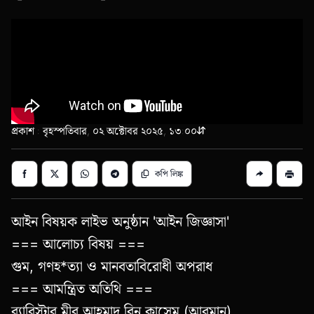
প্রকাশ : বৃহস্পতিবার, ০২ অক্টোবর ২০২৫, ১৩:০০
কপি লিঙ্ক
আইন বিষয়ক লাইভ অনুষ্ঠান 'আইন জিজ্ঞাসা'
=== আলোচ্য বিষয় ===
গুম, গণহ*ত্যা ও মানবতাবিরোধী অপরাধ
=== আমন্ত্রিত অতিথি ===
ব্যারিস্টার মীর আহমাদ বিন কাসেম (আরমান)