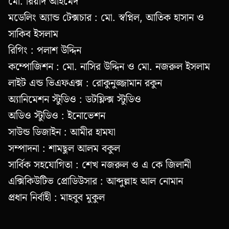
মো. রিয়াদ আহমেদ
মডেলিং অ্যান্ড টেক্সচার : মো. স্বপ্নিল, আতিক হাসান ও
সাকিব ইসলাম
রিগিং : পলাশ উদ্দিন
কম্পোজিশন : মো. নাসির উদ্দিন ও মো. নজরুল ইসলাম
লাইট এন্ড ভিএফএক্স : রোকুনুজ্জামান রকুন
অ্যানিমেশন স্টুডিও : ডটফ্লিক্স স্টুডিও
অডিও স্টুডিও : ইনোভেশন
সাউন্ড ডিজাইন : আমীর হামযা
সম্পাদনা : শামছুল আলম বকুল
সার্বিক সহযোগিতা : শেখ নজরুল ও এ কে জিলানী
এক্সিকিউটিভ প্রোডিউসার : আব্দুল্লাহ আল নোমান
প্রধান নির্বাহী : মাহবুব মুকুল