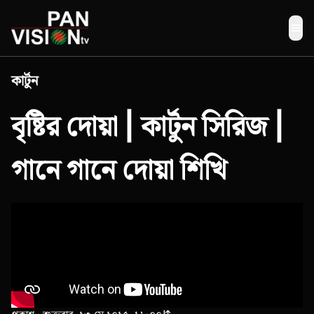
Me
কার্টুন
বৃষ্টির দোয়া | কার্টুন সিরিজ |
গানে গানে দোয়া শিখি