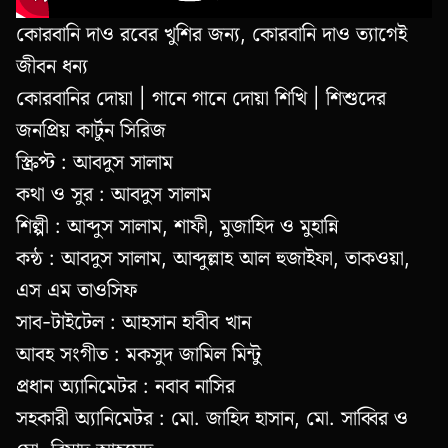
কোরবানি দাও রবের খুশির জন্য, কোরবানি দাও ত্যাগেই
জীবন ধন্য
কোরবানির দোয়া | গানে গানে দোয়া শিখি | শিশুদের
জনপ্রিয় কার্টুন সিরিজ
স্ক্রিপ্ট : আবদুস সালাম
কথা ও সুর : আবদুস সালাম
শিল্পী : আব্দুস সালাম, শাফী, মুজাহিদ ও মুহান্নি
কন্ঠ : আবদুস সালাম, আব্দুল্লাহ আল হুজাইফা, তাকওয়া,
এস এম তাওসিফ
সাব-টাইটেল : আহসান হাবীব খান
আবহ সংগীত : মকসুদ জামিল মিন্টু
প্রধান অ্যানিমেটর : নবাব নাসির
সহকারী অ্যানিমেটর : মো. জাহিদ হাসান, মো. সাব্বির ও