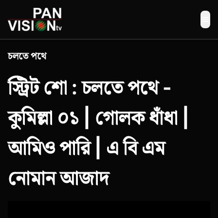
Me
চলতে পথে
স্ট্রিট শো : চলতে পথে -
কুমিল্লা ০১ | গোলক ধাঁধা |
আমিও পারি | এ বি এম
নোমান আজাদ