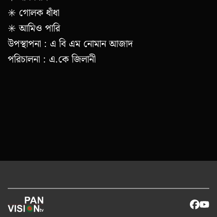
✳️ গোলক ধাঁধা
✳️ আমিও পারি
উপস্থাপনা : এ বি এম নোমান আজাদ
পরিচালনা : এ.কে জিলানী