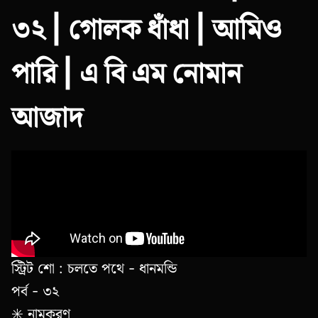
৩২ | গোলক ধাঁধা | আমিও
পারি | এ বি এম নোমান
আজাদ
স্ট্রিট শো : চলতে পথে - ধানমন্ডি
পর্ব - ৩২
✳️ নামকরণ