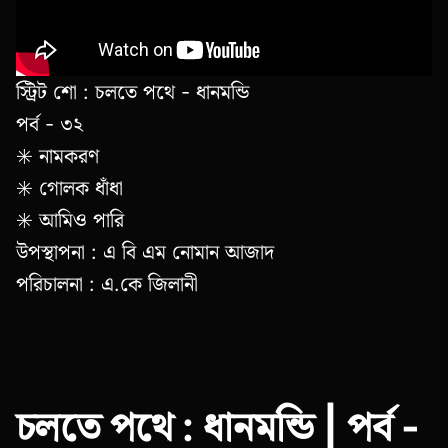
স্ট্রিট শো : চলতে পথে - ধানমন্ডি
পর্ব - ৩২
✳️ নামকরণ
✳️ গোলক ধাঁধা
✳️ আমিও পারি
উপস্থাপনা : এ বি এম নোমান আজাদ
পরিচালনা : এ.কে জিলানী
চলতে পথে : ধানমন্ডি | পর্ব -