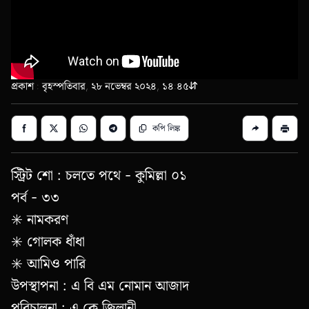
প্রকাশ : বৃহস্পতিবার, ২৮ নভেম্বর ২০২৪, ১৪:৪৫
কপি লিঙ্ক
স্ট্রিট শো : চলতে পথে - কুমিল্লা ০১
পর্ব - ৩৩
✳️ নামকরণ
✳️ গোলক ধাঁধা
✳️ আমিও পারি
উপস্থাপনা : এ বি এম নোমান আজাদ
পরিচালনা : এ.কে জিলানী