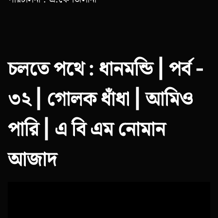
চলতে পথে : ধানমন্ডি | পর্ব -
৩২ | গোলক ধাঁধা | আমিও
পারি | এ বি এম নোমান
আজাদ