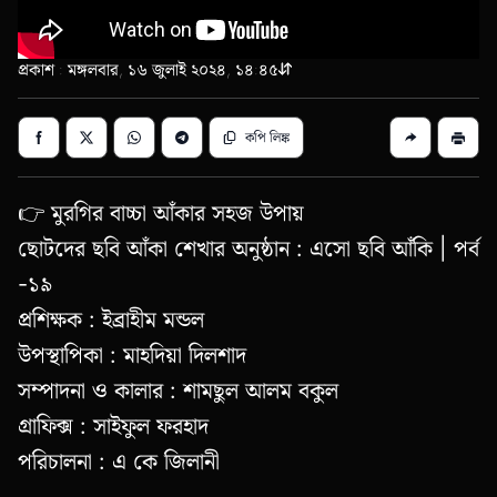
প্রকাশ : মঙ্গলবার, ১৬ জুলাই ২০২৪, ১৪:৪৫
কপি লিঙ্ক
👉 মুরগির বাচ্চা আঁকার সহজ উপায়
ছোটদের ছবি আঁকা শেখার অনুষ্ঠান : এসো ছবি আঁকি | পর্ব
-১৯
প্রশিক্ষক : ইব্রাহীম মন্ডল
উপস্থাপিকা : মাহদিয়া দিলশাদ
সম্পাদনা ও কালার : শামছুল আলম বকুল
গ্রাফিক্স : সাইফুল ফরহাদ
পরিচালনা : এ কে জিলানী