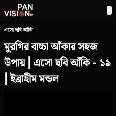
Me
এসো ছবি আঁকি
মুরগির বাচ্চা আঁকার সহজ
উপায় | এসো ছবি আঁকি - ১৯
| ইব্রাহীম মন্ডল