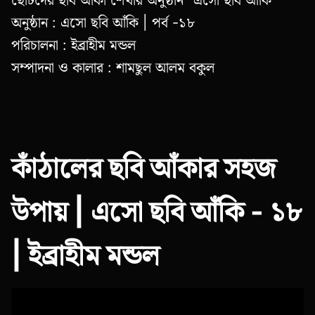
অনুষ্ঠান : এসো ছবি আঁকি | পর্ব -১৮
পরিচালনা : ইব্রাহীম মন্ডল
সম্পাদনা ও কালার : শামছুল আলম বকুল
কাঁঠালের ছবি আঁকার সহজ
উপায় | এসো ছবি আঁকি - ১৮
| ইব্রাহীম মন্ডল