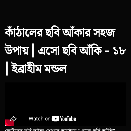
কাঁঠালের ছবি আঁকার সহজ
উপায় | এসো ছবি আঁকি - ১৮
| ইব্রাহীম মন্ডল
ছোটদের ছবি আঁকা শেখার অনুষ্ঠান "এসো ছবি আঁকি"