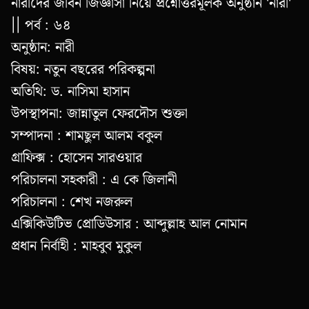
নারীদের জীবন জিজ্ঞাসা নিয়ে প্রশ্নোত্তরমূলক অনুষ্ঠান 'নারী'
|| পর্ব : ৬৪
অনুষ্ঠান: নারী
বিষয়: নতুন বছরের পরিকল্পনা
অতিথি: ড. নাসিমা হাসান
উপস্থাপনা: জান্নাতুল ফেরদৌস শুক্তা
সম্পাদনা : শামছুল আলম বকুল
গ্রাফিক্স : হোসেন সারওয়ার
পরিচালনা সহকারী : এ কে জিলানী
পরিচালনা : শেখ নজরুল
এক্সিকিউটিভ প্রোডিউসার : আব্দুল্লাহ আল নোমান
প্রধান নির্বাহী : মাহবুব মুকুল