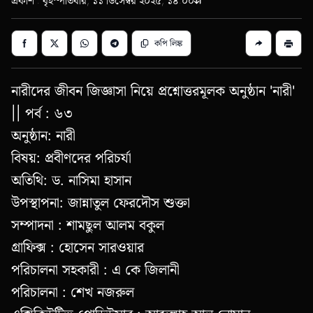
প্রকাশ : বৃহস্পতিবার, ১১ ডিসেম্বর ২০২৫, ১৪:০০
কপি লিঙ্ক
নারীদের জীবন জিজ্ঞাসা নিয়ে প্রশ্নোত্তরমূলক অনুষ্ঠান 'নারী'
|| পর্ব : ৬৩
অনুষ্ঠান: নারী
বিষয়: প্রবীণদের পরিচর্যা
অতিথি: ড. নাসিমা হাসান
উপস্থাপনা: জান্নাতুল ফেরদৌস শুক্তা
সম্পাদনা : শামছুল আলম বকুল
গ্রাফিক্স : হোসেন সারওয়ার
পরিচালনা সহকারী : এ কে জিলানী
পরিচালনা : শেখ নজরুল