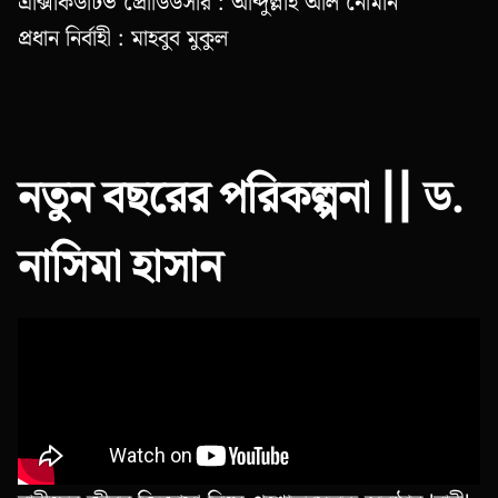
এক্সিকিউটিভ প্রোডিউসার : আব্দুল্লাহ আল নোমান
প্রধান নির্বাহী : মাহবুব মুকুল
নতুন বছরের পরিকল্পনা || ড.
নাসিমা হাসান