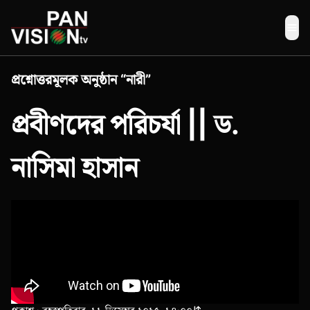
Me
প্রশ্নোত্তরমূলক অনুষ্ঠান “নারী”
প্রবীণদের পরিচর্যা || ড.
নাসিমা হাসান