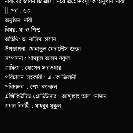
নারীদের জীবন জিজ্ঞাসা নিয়ে প্রশ্নোত্তরমূলক অনুষ্ঠান 'নারী'
|| পর্ব : ৬০
অনুষ্ঠান: নারী
বিষয়: মা ও শিশু
অতিথি: ড. নাসিমা হাসান
উপস্থাপনা: জান্নাতুল ফেরদৌস শুক্তা
সম্পাদনা : শামছুল আলম বকুল
গ্রাফিক্স : হোসেন সারওয়ার
পরিচালনা সহকারী : এ কে জিলানী
পরিচালনা : শেখ নজরুল
এক্সিকিউটিভ প্রোডিউসার : আব্দুল্লাহ আল নোমান
প্রধান নির্বাহী : মাহবুব মুকুল