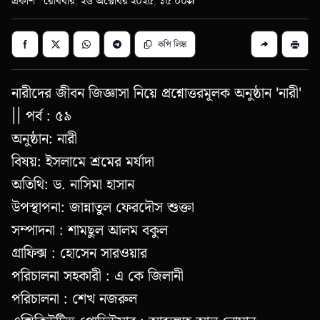
প্রকাশ : রোববার, ২৬ অক্টোবর ২০২৫, ১৫:০০
কপি লিঙ্ক
নারীদের জীবন জিজ্ঞাসা নিয়ে প্রশ্নোত্তরমূলক অনুষ্ঠান 'নারী'
|| পর্ব : ৫৯
অনুষ্ঠান: নারী
বিষয়: ইসলামে শ্রমের মর্যাদা
অতিথি: ড. নাসিমা হাসান
উপস্থাপনা: জান্নাতুল ফেরদৌস শুক্তা
সম্পাদনা : শামছুল আলম বকুল
গ্রাফিক্স : হোসেন সারওয়ার
পরিচালনা সহকারী : এ কে জিলানী
পরিচালনা : শেখ নজরুল