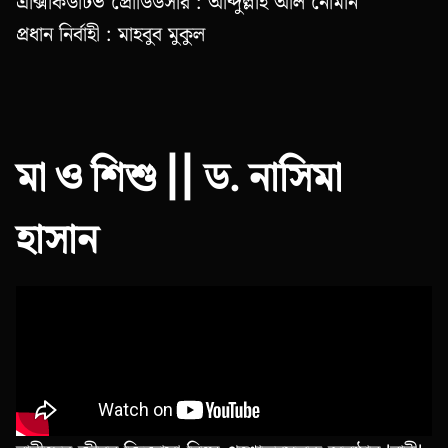
এক্সিকিউটিভ প্রোডিউসার : আব্দুল্লাহ আল নোমান
প্রধান নির্বাহী : মাহবুব মুকুল
মা ও শিশু || ড. নাসিমা
হাসান