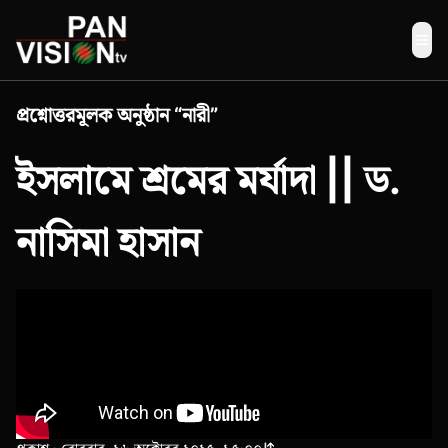
Me
প্রশ্নোত্তরমূলক অনুষ্ঠান “নারী”
ইসলামে শ্রমের মর্যাদা || ড.
নাসিমা হাসান