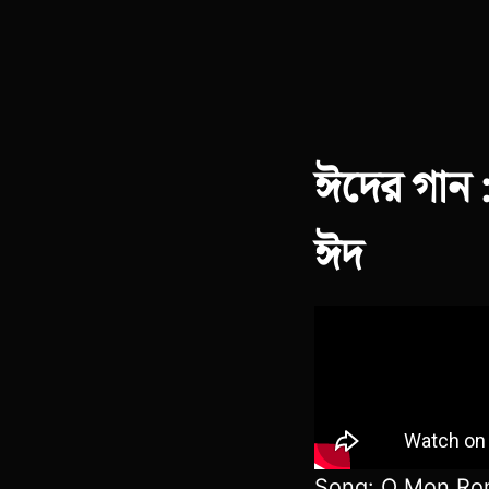
ঈদের গান 
ঈদ
Song: O Mon Rom