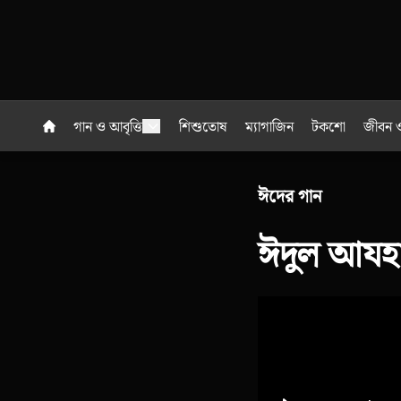
গান ও আবৃত্তি
শিশুতোষ
ম্যাগাজিন
টকশো
জীবন ও
ঈদের গান
ঈদুল আযহা