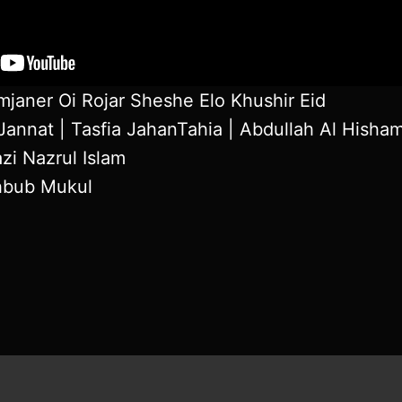
janer Oi Rojar Sheshe Elo Khushir Eid
 Jannat | Tasfia JahanTahia | Abdullah Al Hisha
zi Nazrul Islam
hbub Mukul