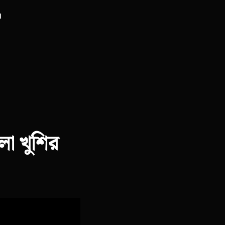
m
ো খুশির