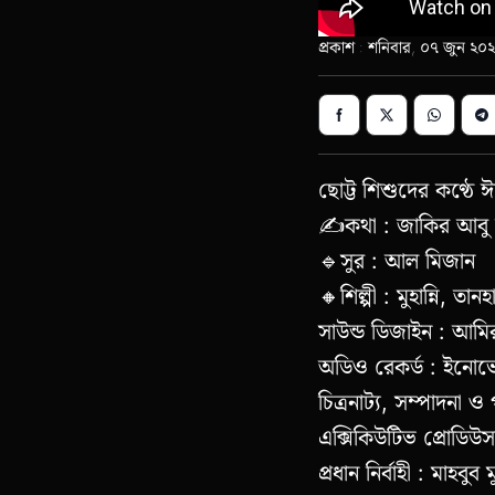
প্রকাশ : শনিবার, ০৭ জুন ২
ছোট্ট শিশুদের কণ্ঠে
✍কথা : জাকির আবু
🔹সুর : আল মিজান
🔸শিল্পী : মুহান্নি, তান
সাউন্ড ডিজাইন : আমি
অডিও রেকর্ড : ইনোভে
চিত্রনাট্য, সম্পাদনা 
এক্সিকিউটিভ প্রোডিউস
প্রধান নির্বাহী : মাহবুব 