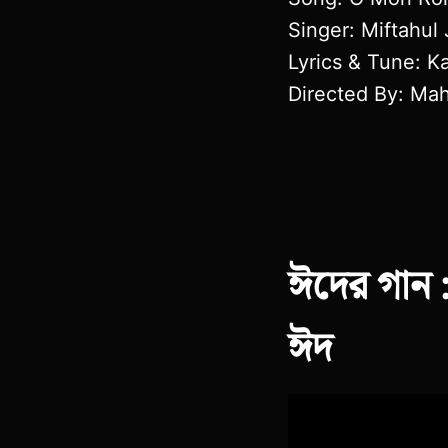
Singer: Miftahul
Lyrics & Tune: Ka
Directed By: Ma
ঈদের গান 
ঈদ