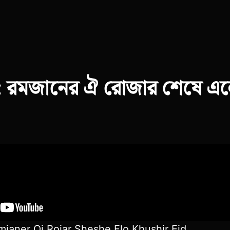
: রমজানের ঐ রোজার শেষে এল
janer Oi Rojar Sheshe Elo Khushir Eid