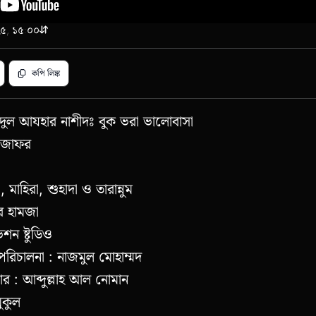
০২৫, ১৫:০০
কপি লিঙ্ক
 ঈদুল আযহার নাশীদঃ বুক ভরা ভালোবাসা
 জাফর
হা, মাহিরা, শুহাদা ও তারান্নুম
র হামজা
শন ষ্টুডিও
ও পরিচালনা : নাজমুল মোহাম্মদ
ার : আব্দুল্লাহ আল নোমান
মুকুল