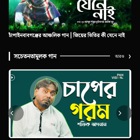
চাঁপাইনবাবগঞ্জের আঞ্চলিক গান | জিয়ের ভিতির কী যেনে নাই
সচেতনতামূলক গান
আরও
❯