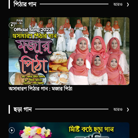
পিঠার গান
আরও
❯
অসাধারণ পিঠার গান : মজার পিঠা
ছড়া গান
আরও
❯