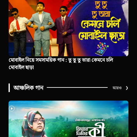
মোবাইল নিয়ে সমসাময়িক গান : তু তু তু তারা কেমনে চলি
মোবাইল ছাড়া
আঞ্চলিক গান
আরও
❯