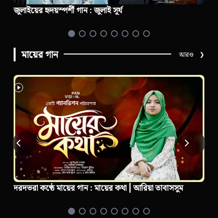
জুলাইয়ের গান : জান দেবো জুলাই দেবো না
মায়ের গান
আরও
❯
দরদভরা কণ্ঠে মায়ের গজল : হারিয়ে গেছে মা | আরিয়া তাবাসসুম