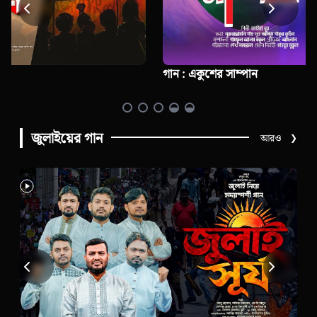
গান : একুশের সাম্পান
জুলাইয়ের গান
আরও
❯