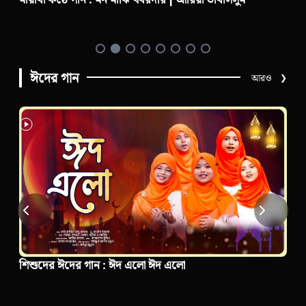
ঈদের গান
আরও
❯
শিশুদের ঈদের গান : ঈদ এলো ঈদ এলো