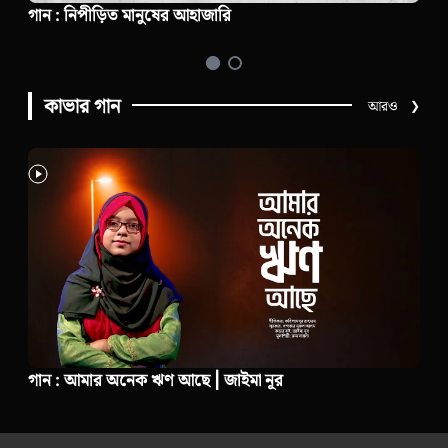
 নিপীড়িত মানুষের আহাজারি
র‍্যাপ গান 
কাভার গান
আরও
❯
গান : আমার অনেক ঋণ আছে | জাইমা নূর