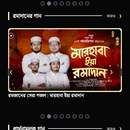
রমাদানের গান
আরও
❯
রমজানের সেরা গজল : মারহাবা ইয়া রমাদান
প্রার্থনামূলক গান
আরও
❯