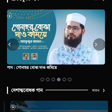
গান : গোনাহর বোঝা দাও কমিয়ে
দেশাত্মবোধক গান
আরও
❯