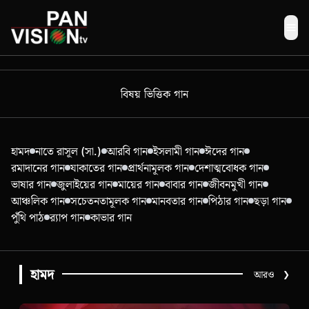
Me
বিষয় ভিত্তিক গান
হামদ
নাতে রাসূল (সা.)
আরবি গান
ইসলামী গান
ঈদের গান
রমাদানের গান
যাকাতের গান
প্রার্থনামূলক গান
দেশাত্মবোধক গান
ভাষার গান
জুলাইয়ের গান
মায়ের গান
বাবার গান
জীবনমুখী গান
আঞ্চলিক গান
সচেতনতামূলক গান
মানবতার গান
পিঠার গান
ছড়া গান
পুঁথি পাঠ
র‍্যাপ গান
কাভার গান
হামদ
আরও
❯