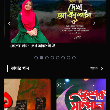
দেশের গান : দেখ আকাশটা ঐ
ভাষার গান
আরও
❯