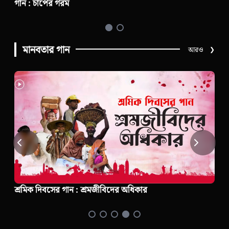
সচেতনতামূলক গান : নিরাপদ ভ্রমণ
মানবতার গান
আরও
❯
অসহায় মানুষের গান | এসো এই নিরন্ন মানুষের হাতে