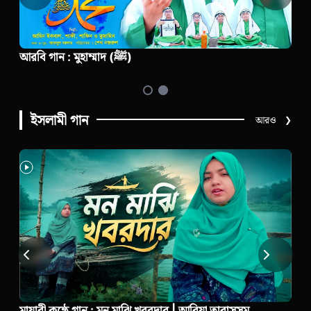
আরবি গান : মুহাম্মাদ (ﷺ)
ইসলামী গান
আরও
❯
মায়াবী কন্ঠে গান : মন মাঝি খবরদার | আরিয়া তাবাসসুম