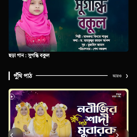
ছড়া গান : সুগন্ধি বকুল
পুঁথি পাঠ
আরও
❯