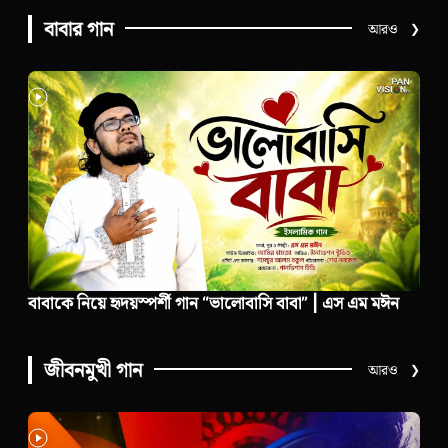
বাবার গান
আরও
❯
বাবাকে নিয়ে হৃদয়স্পর্শী গান “ভালোবাসি বাবা” | এস এম মঈন
জীবনমুখী গান
আরও
❯