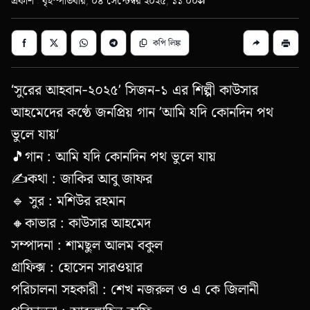
প্রকাশ : বৃহস্পতিবার, ০৪ সেপ্টেম্বর ২০২৫, ১১:০০
কপি লিঙ্ক
‘সুরের আহবান-২০২৫’ সিজন-১ এর শিল্পী কাউসার
আহমেদের কণ্ঠে জনপ্রিয় গান ’আমি যদি কোনদিন পথ
ভুলে যায়‘
🎵গান : আমি যদি কোনদিন পথ ভুলে যায়
✍কথা : জাকির আবু জাফর
🔹 সুর : মশিউর রহমান
🔸কাভার : কাউসার আহমেদ
সম্পাদনা : শামছুল আলম বকুল
গ্রাফিক্স : হোসেন সারওয়ার
পরিচালনা সহকারী : শেখ নজরুল ও এ কে জিলানী